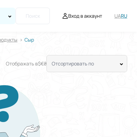
Вход в аккаунт
UA
RU
Поиск
родукты
Сыр
Отображать в
$
€
₴
Отсортировать по