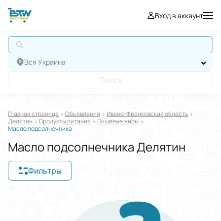
Вход в аккаунт
А
Вся Украина
Поиск
Главная страница
Oбъявления
Ивано-Франковская область
Делятин
Продукты питания
Пищевые жиры
Масло подсолнечника
Масло подсолнечника Делятин
Фильтры
Отображать в
$
€
₴
Отсортировать по