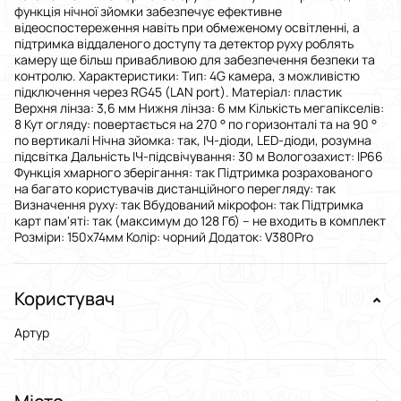
функція нічної зйомки забезпечує ефективне
відеоспостереження навіть при обмеженому освітленні, а
підтримка віддаленого доступу та детектор руху роблять
камеру ще більш привабливою для забезпечення безпеки та
контролю. Характеристики: Тип: 4G камера, з можливістю
підключення через RG45 (LAN port). Матеріал: пластик
Верхня лінза: 3,6 мм Нижня лінза: 6 мм Кількість мегапікселів:
8 Кут огляду: повертається на 270 ° по горизонталі та на 90 °
по вертикалі Нічна зйомка: так, ІЧ-діоди, LED-діоди, розумна
підсвітка Дальність ІЧ-підсвічування: 30 м Вологозахист: IP66
Функція хмарного зберігання: так Підтримка розрахованого
на багато користувачів дистанційного перегляду: так
Визначення руху: так Вбудований мікрофон: так Підтримка
карт пам'яті: так (максимум до 128 Гб) – не входить в комплект
Розміри: 150х74мм Колір: чорний Додаток: V380Pro
Користувач
Артур