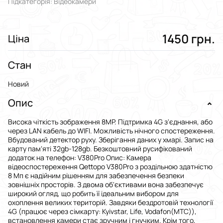
Підкатегорія: Відеокамери
1450 грн.
Ціна
Стан
Новий
Опис
Висока чіткість зображення 8MP. Підтримка 4G з'єднання, або
через LAN кабель до WIFI. Можливість нічного спостереження.
Вбудований детектор руху. Зберігання даних у хмарі. Запис на
карту пам‘яті 32gb-128gb. Безкоштовний русифікований
додаток на телефон: V380Pro Опис: Камера
відеоспостереження Qettopo V380Pro з роздільною здатністю
8 Мп є надійним рішенням для забезпечення безпеки
зовнішніх просторів. З двома об'єктивами вона забезпечує
широкий огляд, що робить її ідеальним вибором для
охоплення великих територій. Завдяки бездротовій технології
4G (працює через сімкарту: Kyivstar, Life, Vodafon(МТС)),
встановлення камери стає зручним і гнучким. Крім того,