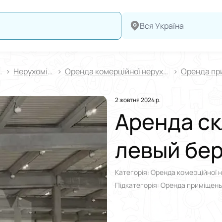
Вся Україна
про
Нерухомiсть
Оренда комерційної нерухомості
2 жовтня 2024 р.
Аренда ск
левый бе
Категорія: Оренда комерційної 
Підкатегорія: Оренда приміщень