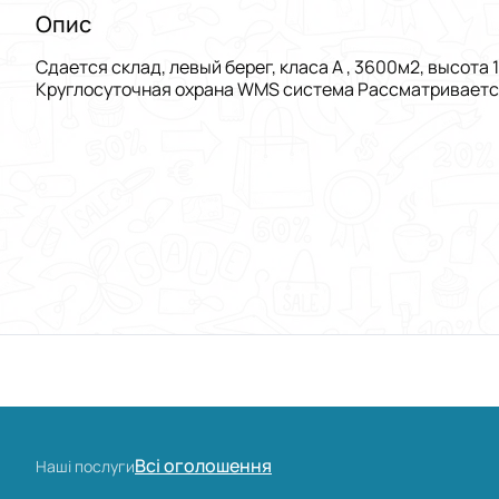
Опис
Сдается склад, левый берег, класа А , 3600м2, высот
Круглосуточная охрана WMS система Рассматривается 
Всі оголошення
Наші послуги