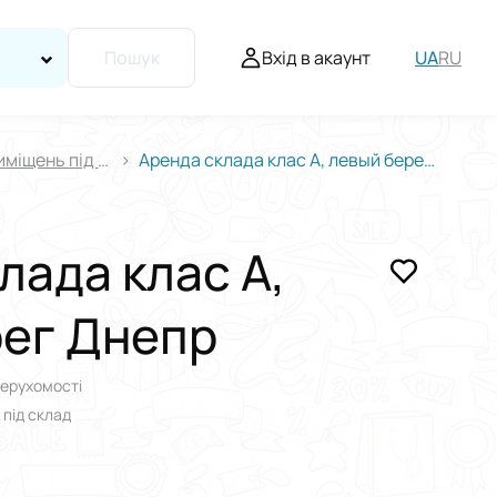
Вхід в акаунт
UA
RU
Пошук
Оренда приміщень під склад
Аренда склада клас А, левый берег Днепр
лада клас А,
рег Днепр
нерухомості
 під склад