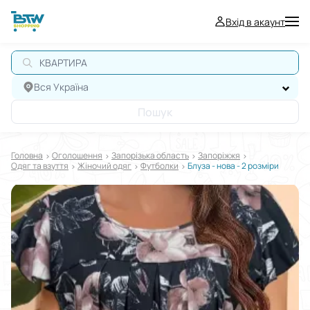
Вхід в акаунт
Вся Україна
Пошук
Головна
Оголошення
Запорізька область
Запоріжжя
Одяг та взуття
Жіночий одяг
Футболки
Блуза - нова - 2 розміри