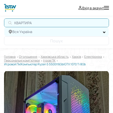
Вхід в акаунт
КВАРТИРА
Вся Україна
Пошук
Головна
Оголошення
Харківська область
Харків
Електроніка
Персональні комп'ютери
Ігрові ПК
Игровой Пк|Компьютер Ryzen 5 5500|16Gb|GTX 1070 Ti 8Gb