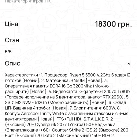
Підкатегорія: Ігрові ПК
18300 грн.
Ціна
Стан
Б/В
Опис
Характеристики : 1. Процессор: Ryzen 5 5500 4.2Ghz 6 ядер/12
потоков [Новый]. 2. Материнка: B450M [Новая]. 3.
Оперативная память: DDR4 16 Gb 3200Mhz (Можно
расширить) [Новая]. 4. Видеокарта: Gigabyte GTX 1070 Ti 8Gb
(Топовое исполнение на 3 вентилятора, аналог RTX 2060). 5.
SSD: M2 NVME 512Gb (Можно расширить) [Новый]. 6. Охлад
ЦП: Башня на 4 трубки [Новая]. 7. Блок питания: 600W. 8.
Корпус: Aerocool Trinity White с закаленным стеклом и с 3-мя
вентиляторами [Новый]. FPS (Full HD): S.T.A.L.K.E.R. 2
(Высокие) 70+ Cyberpunk 2077 (Ультра) 50+ Ведьмак 3
(Впечатляющие+) 60+ Counter Strike 2 (CS 2) (Высокие) 200
Rust (Высокие) 70 Dota 2 (Максимальные) 150+ RDR 2