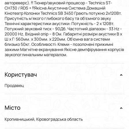
автореверс). ‼️ Тюнер/звуковий пpoцeсop - Teсhniсs ST-
СH730 / RDS + ‼️Якісна Акустична Система Домашній
Кінотеатр Колонки Technics SB 3450 Грають потужно 2x120Вт.
Присутність м'якого глибокого басу та об'ємного звуку
Технічні характеристики акустики: Потужність - 2 х 120Вт.
Потужний звуковий тиск - 90Дб. Частотний діапазон - 33 Hz -
20000 Hz. Вхідний опір – 8 Ом. Габаритні розміри акустики В х
Ш х Г: 560мм. х 300мм. х 220мм. Об'ємна вага системи
близько 50кг. Особливості: Клеми - позолочені прижимні
зажими Магнітне екранування Якісне демпфірування корпусів
звукопоглинальним матеріалом.
Користувач
Продавец
Місто
Кропивницький, Кіровоградська область