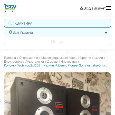
Вхід в акаунт
Вся Україна
Пошук
Головна
Оголошення
Кіровоградська область
Кропивницький
Електроніка
Аудіотехніка
Домашні кінотеатри
Колонки Technics 2x120Вт. Музичний Центр Pioneer Sony Yamaha Onkyo JVC