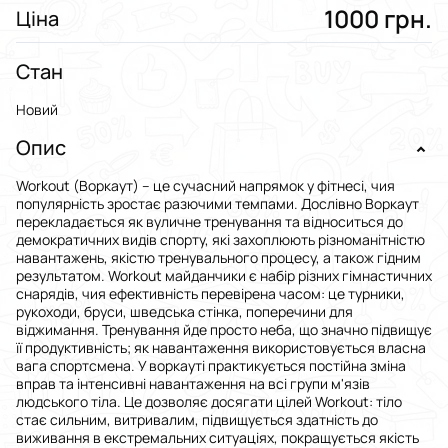
1000 грн.
Ціна
Стан
Новий
Опис
Workout (Воркаут) – це сучасний напрямок у фітнесі, чия
популярність зростає разючими темпами. Дослівно Воркаут
перекладається як вуличне тренування та відноситься до
демократичних видів спорту, які захоплюють різноманітністю
навантажень, якістю тренувального процесу, а також гідним
результатом. Workout майданчики є набір різних гімнастичних
снарядів, чия ефективність перевірена часом: це турники,
рукоходи, бруси, шведська стінка, поперечини для
віджимання. Тренування йде просто неба, що значно підвищує
її продуктивність; як навантаження використовується власна
вага спортсмена. У воркауті практикується постійна зміна
вправ та інтенсивні навантаження на всі групи м'язів
людського тіла. Це дозволяє досягати цілей Workout: тіло
стає сильним, витривалим, підвищується здатність до
виживання в екстремальних ситуаціях, покращується якість