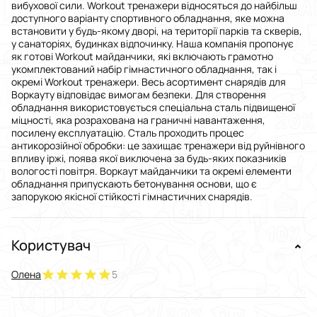
вибухової сили. Workout тренажери відносяться до найбільш
доступного варіанту спортивного обладнання, яке можна
встановити у будь-якому дворі, на території парків та скверів,
у санаторіях, будинках відпочинку. Наша компанія пропонує
як готові Workout майданчики, які включають грамотно
укомплектований набір гімнастичного обладнання, так і
окремі Workout тренажери. Весь асортимент снарядів для
Воркауту відповідає вимогам безпеки. Для створення
обладнання використовується спеціальна сталь підвищеної
міцності, яка розрахована на граничні навантаження,
посилену експлуатацію. Сталь проходить процес
антикорозійної обробки: це захищає тренажери від руйнівного
впливу іржі, поява якої виключена за будь-яких показників
вологості повітря. Воркаут майданчики та окремі елементи
обладнання припускають бетонування основи, що є
запорукою якісної стійкості гімнастичних снарядів.
Користувач
Олена
5