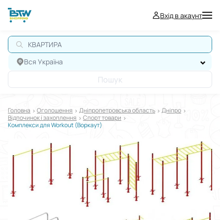
Вхід в акаунт
Вся Україна
Пошук
Головна
Оголошення
Дніпропетровська область
Дніпро
Відпочинок і захоплення
Спорт товари
Комплекси для Workout (Воркаут)