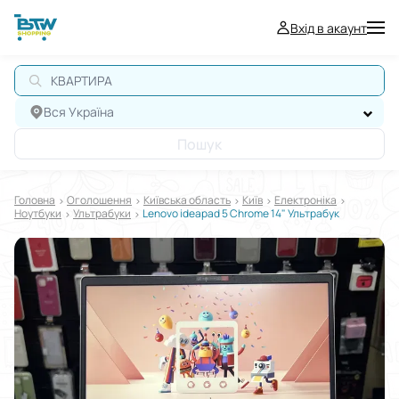
Вхід в акаунт
Вся Україна
Пошук
Головна
Оголошення
Київська область
Київ
Електроніка
Ноутбуки
Ультрабуки
Lenovo ideapad 5 Chrome 14" Ультрабук