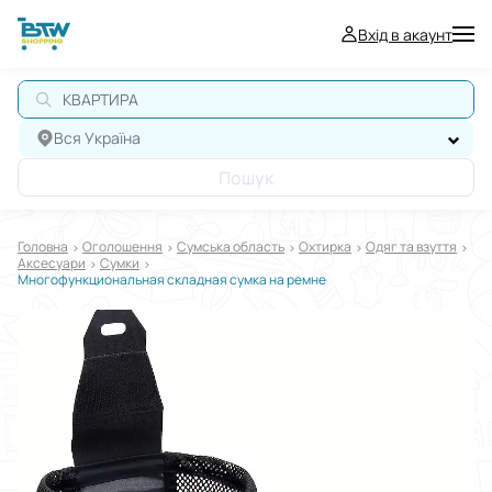
Вхід в акаунт
Вся Україна
Пошук
Головна
Оголошення
Сумська область
Охтирка
Одяг та взуття
Аксесуари
Сумки
Многофункциональная складная сумка на ремне