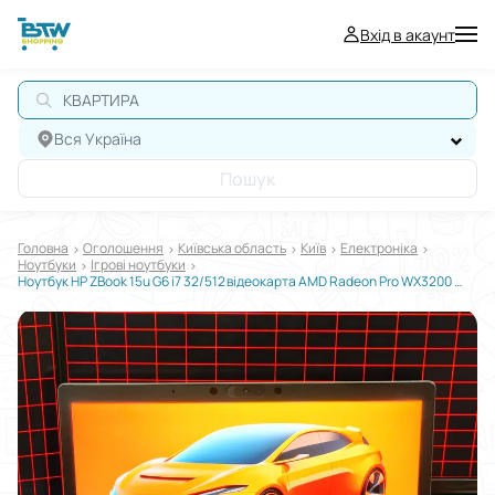
Вхід в акаунт
А
Вся Україна
Пошук
Головна
Оголошення
Київська область
Київ
Електроніка
Ноутбуки
Ігрові ноутбуки
Ноутбук HP ZBook 15u G6 i7 32/512 відеокарта AMD Radeon Pro WX3200 4ГБ