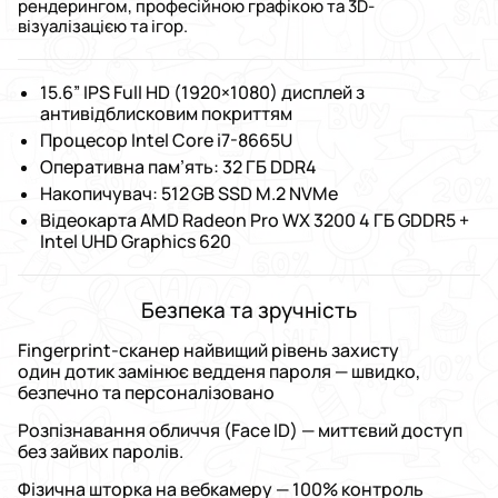
рендерингом, професійною графікою та 3D-
візуалізацією та ігор.
15.6” IPS Full HD (1920×1080) дисплей з
антивідблисковим покриттям
Процесор Intel Core i7-8665U
Оперативна пам’ять: 32 ГБ DDR4
Накопичувач: 512 GB SSD M.2 NVMe
Відеокарта AMD Radeon Pro WX 3200 4 ГБ GDDR5 +
Intel UHD Graphics 620
Безпека та зручність
Fingerprint-сканер найвищий рівень захисту
один дотик замінює ведденя пароля — швидко,
безпечно та персоналізовано
Розпізнавання обличчя (Face ID) — миттєвий доступ
без зайвих паролів.
Фізична шторка на вебкамеру — 100% контроль