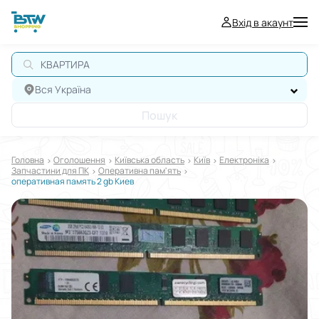
Вхід в акаунт
Вся Україна
Пошук
Головна
Оголошення
Київська область
Київ
Електроніка
Запчастини для ПК
Оперативна пам'ять
оперативная память 2 gb Киев