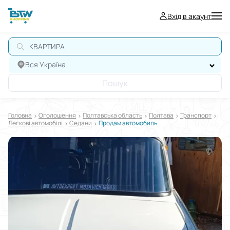
Вхід в акаунт
КВАРТИРА
Вся Україна
Пошук
Головна
Оголошення
Полтавська область
Полтава
Транспорт
Легкові автомобілі
Седани
Продам автомобиль