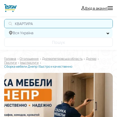
Вхід в акаунт
Вся Україна
Пошук
Головна
Оголошення
Дніпропетровська область
Дніпро
Послуги
Інші послуги
Сбopка мебели Днепр | Быcтро и качественно