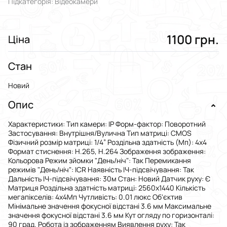
Підкатегорія: Відеокамери
1100 грн.
Ціна
Стан
Новий
Опис
Характеристики: Тип камери: IP Форм-фактор: Поворотний
Застосування: Внутрішня/Вулична Тип матриці: CMOS
Фізичний розмір матриці: 1/4” Роздільна здатність (Мп): 4х4
Формат стиснення: H.265, H.264 Зображення зображення:
Кольорова Режим зйомки "День/ніч": Так Перемикання
режимів "День/ніч": ICR Наявність ІЧ-підсвічування: Так
Дальність ІЧ-підсвічування: 30м Стан: Новий Датчик руху: Є
Матриця Роздільна здатність матриці: 2560x1440 Кількість
мегапікселів: 4х4Мп Чутливість: 0.01 люкс Об'єктив
Мінімальне значення фокусної відстані 3.6 мм Максимальне
значення фокусної відстані 3.6 мм Кут огляду по горизонталі:
90 град. Робота із зображенням Виявлення руху: Так