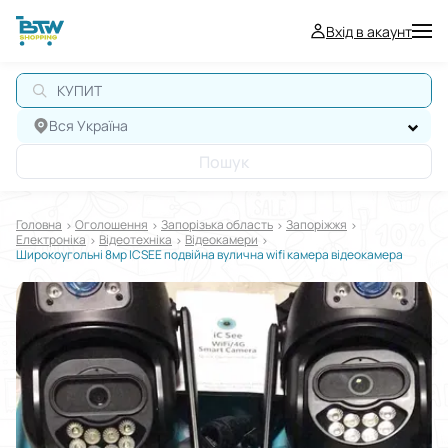
Вхід в акаунт
КУПИТИ
Вся Україна
Пошук
Головна
Оголошення
Запорізька область
Запоріжжя
Електроніка
Відеотехніка
Відеокамери
Широкоугольні 8мр ICSEE подвійна вулична wifi камера відеокамера