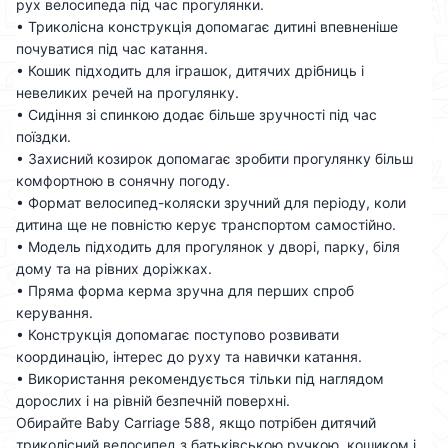
рух велосипеда під час прогулянки.
• Триколісна конструкція допомагає дитині впевненіше
почуватися під час катання.
• Кошик підходить для іграшок, дитячих дрібниць і
невеликих речей на прогулянку.
• Сидіння зі спинкою додає більше зручності під час
поїздки.
• Захисний козирок допомагає зробити прогулянку більш
комфортною в сонячну погоду.
• Формат велосипед-коляски зручний для періоду, коли
дитина ще не повністю керує транспортом самостійно.
• Модель підходить для прогулянок у дворі, парку, біля
дому та на рівних доріжках.
• Пряма форма керма зручна для перших спроб
керування.
• Конструкція допомагає поступово розвивати
координацію, інтерес до руху та навички катання.
• Використання рекомендується тільки під наглядом
дорослих і на рівній безпечній поверхні.
Обирайте Baby Carriage 588, якщо потрібен дитячий
триколісний велосипед з батьківською ручкою, кошиком і