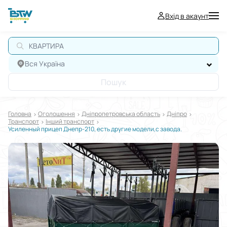
Вхід в акаунт
Вся Україна
Пошук
Головна
Оголошення
Дніпропетровська область
Дніпро
Транспорт
Інший транспорт
Усиленный прицеп Днепр-210, есть другие модели,с завода.