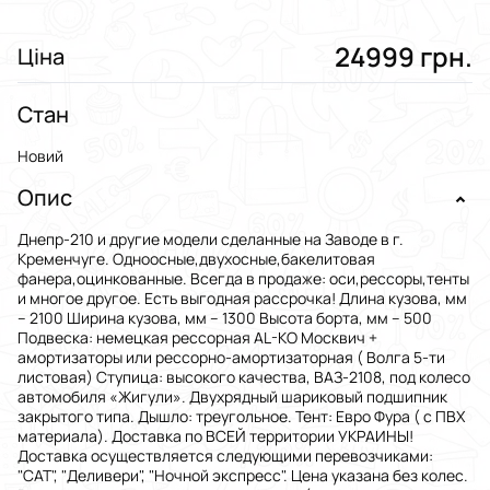
24999 грн.
Ціна
Стан
Новий
Опис
Днепр-210 и другие модели сделанные на Заводе в г.
Кременчуге. Одноосные,двухосные,бакелитовая
фанера,оцинкованные. Всегда в продаже: оси,рессоры,тенты
и многое другое. Есть выгодная рассрочка! Длина кузова, мм
– 2100 Ширина кузова, мм – 1300 Высота борта, мм – 500
Подвеска: немецкая рессорная AL-KO Москвич +
амортизаторы или рессорно-амортизаторная ( Волга 5-ти
листовая) Ступица: высокого качества, ВАЗ-2108, под колесо
автомобиля «Жигули». Двухрядный шариковый подшипник
закрытого типа. Дышло: треугольное. Тент: Евро Фура ( с ПВХ
материала). Доставка по ВСЕЙ территории УКРАИНЫ!
Доставка осуществляется следующими перевозчиками:
"САТ", "Деливери", "Ночной экспресс". Цена указана без колес.