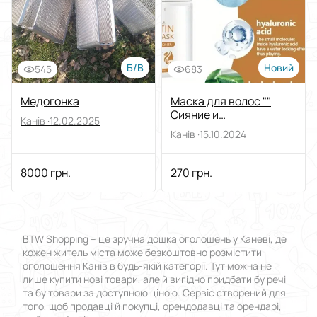
Б/В
Новий
545
683
Медогонка
Маска для волос ""
Сияние и
Канів ·
12.02.2025
Восстановление ""
Канів ·
15.10.2024
8000 грн.
270 грн.
BTW Shopping – це зручна дошка оголошень у Каневі, де
кожен житель міста може безкоштовно розмістити
оголошення Канів в будь-якій категорії. Тут можна не
лише купити нові товари, але й вигідно придбати бу речі
та бу товари за доступною ціною. Сервіс створений для
того, щоб продавці й покупці, орендодавці та орендарі,