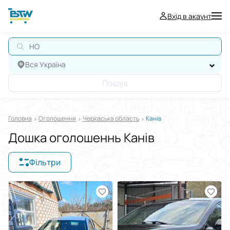
Вхід в акаунт
НОУ
Вся Україна
Пошук
Головна
Оголошення
Черкаська область
Канів
Дошка оголошеннь Канів
Фільтри
Відображати в
$
€
₴
Сортувати за