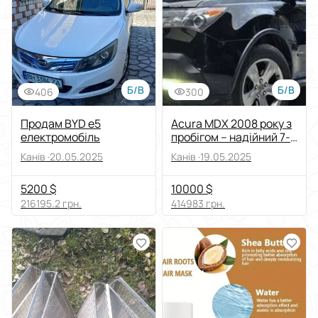
Виберіть групу категорій
Ціна
Від
До
Б/В
Б/В
406
300
Стан
Продам BYD e5
Acura MDX 2008 року з
електромобіль
пробігом – надійний 7-
місний кросовер з США
Застосувати
Канів ·
20.05.2025
Канів ·
19.05.2025
5200 $
10000 $
Скинути все
216195.2 грн.
414983 грн.