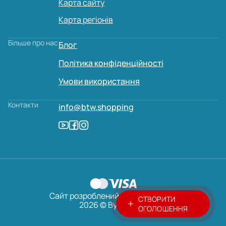
Карта сайту
Карта регіонів
Більше про нас
Блог
Політика конфіденційності
Умови використання
Контакти
info@btw.shopping
Сайт розроблений:
AVADA
MEDIA
СТВОРИТИ
2026 © ByTheWay
ОГОЛОШЕННЯ