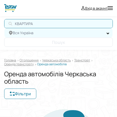
Вхід в акаунт
КВАРТИРА
Вся Україна
Пошук
Головна
Оголошення
Черкаська область
Транспорт
Оренда транспорту
Оренда автомобілів
Оренда автомобілів Черкаська
область
Фільтри
Відображати в
$
€
₴