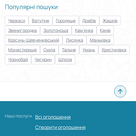
Популярні пошуки
Черкаси
Ватутіне
Городище
Драбів
Жашків
Звенигородка
Золотоноша
Кам'янка
Канів
Корсунь-Шевченківський
Лисянка
Маньківка
Монастирище
Сміла
Тальне
Умань
Христинівка
Чорнобай
Чигирин
Шпола
Наші послуги
Всі оголошення
Створити оголошення