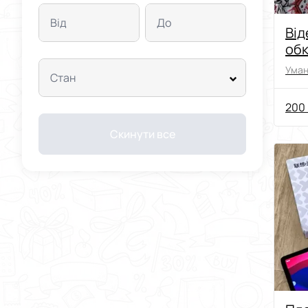
Від
До
Від
обк
ют
Уман
Стан
200 
Скинути все