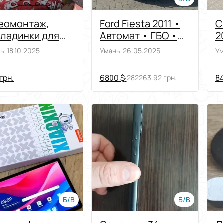
еомонтаж,
Ford Fiesta 2011 •
C
ладинки для
Автомат • ГБО •
2
уб
Власний
д
ь ·
18.10.2025
Умань ·
26.05.2025
Ум
автомобіль у
доглянутому стані
грн.
6800 $
·
8
282263.92 грн.
Б/В
Б/В