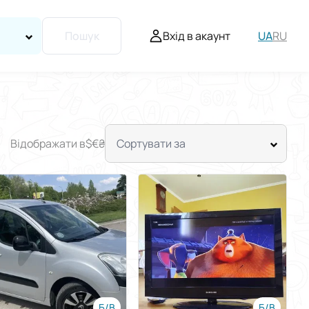
Вхід в акаунт
UA
RU
Пошук
Відображати в
$
€
₴
Сортувати за
Б/В
Б/В