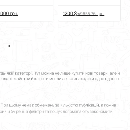
000 грн.
1200 $
·
49655.76 грн.
-якій категорії. Тут можна не лише купити нові товари, але й
рендарі, майстри й клієнти могли легко знаходити одне одного.
При цьому немає обмежень за кількістю публікацій, а кожна
ри чи бу речі, а фільтри та пошук допомагають зекономити
я у Умані й прикріпити фотографії. Все зроблено максимально