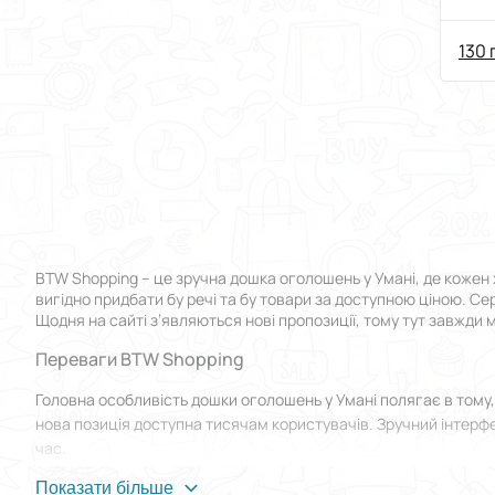
130 
BTW Shopping – це зручна дошка оголошень у Умані, де кожен 
вигідно придбати бу речі та бу товари за доступною ціною. Се
Щодня на сайті з’являються нові пропозиції, тому тут завжди 
Переваги BTW Shopping
Головна особливість дошки оголошень у Умані полягає в тому
нова позиція доступна тисячам користувачів. Зручний інтерфе
час.
Для новачків передбачений розділ FAQ, де детально описані к
Показати більше