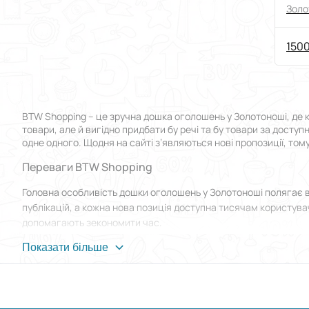
Золо
1500
BTW Shopping – це зручна дошка оголошень у Золотоноші, де 
товари, але й вигідно придбати бу речі та бу товари за досту
одне одного. Щодня на сайті з’являються нові пропозиції, том
Переваги BTW Shopping
Головна особливість дошки оголошень у Золотоноші полягає 
публікацій, а кожна нова позиція доступна тисячам користувач
допомагають зекономити час.
Для новачків передбачений розділ FAQ, де детально описані к
Показати більше
максимально просто: навіть ті, хто вперше зайшов на сайт, ро