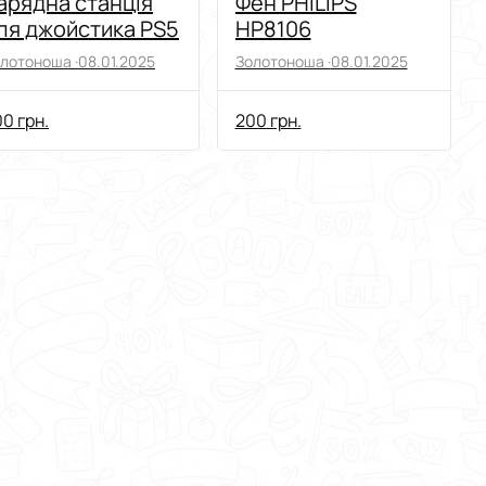
арядна станція
Фен PHILIPS
ля джойстика PS5
HP8106
лотоноша ·
08.01.2025
Золотоноша ·
08.01.2025
0 грн.
200 грн.