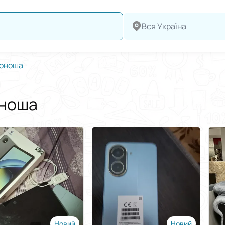
Вся Україна
оноша
оноша
Новий
Новий