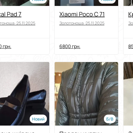
al Pad 7
Xiaomi Poco C 71
К
тоноша ·
25.11.2025
Золотоноша ·
25.11.2025
Зо
 грн.
6800 грн.
85
Новий
Б/В