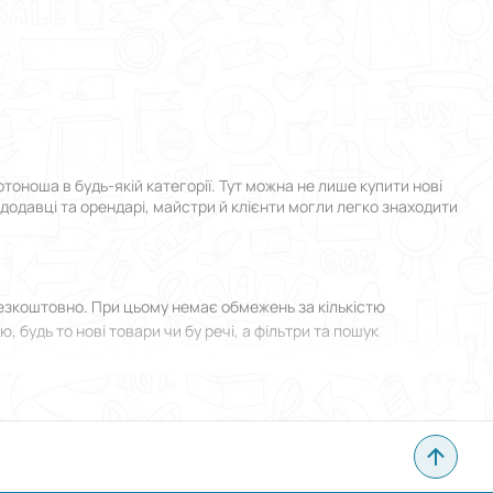
ноша в будь-якій категорії. Тут можна не лише купити нові
ндодавці та орендарі, майстри й клієнти могли легко знаходити
езкоштовно. При цьому немає обмежень за кількістю
 будь то нові товари чи бу речі, а фільтри та пошук
я у Золотоноші й прикріпити фотографії. Все зроблено