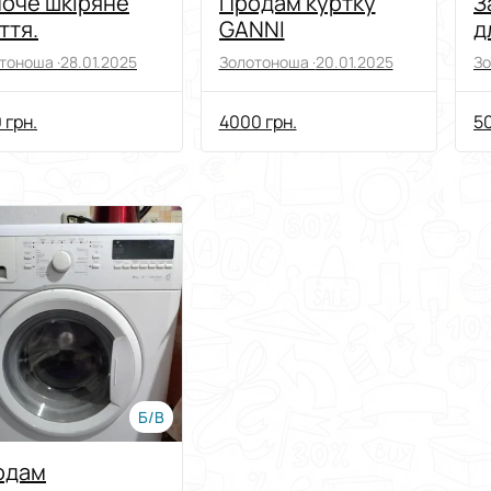
оче шкіряне
Продам куртку
З
ття.
GANNI
д
тоноша ·
28.01.2025
Золотоноша ·
20.01.2025
Зо
 грн.
4000 грн.
50
Б/В
одам