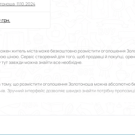
тоноша ·
11.10.2024
 грн.
кожен житель міста може безкоштовно розмістити оголошення Золото
пною ціною. Сервіс створений для того, щоб продавці й покупці, оре
у тут завжди можна знайти все необхідне.
в тому, що розмістити оголошення Золотоноша можна абсолютно б
ів. Зручний інтерфейс дозволяє швидко знайти потрібну пропозицію,
роки від реєстрації до моменту, коли ви зможете подати оголошенн
зберуться без зайвих питань.