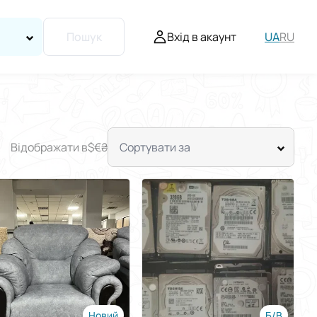
Вхід в акаунт
UA
RU
Пошук
Відображати в
$
€
₴
Сортувати за
Новий
Б/В