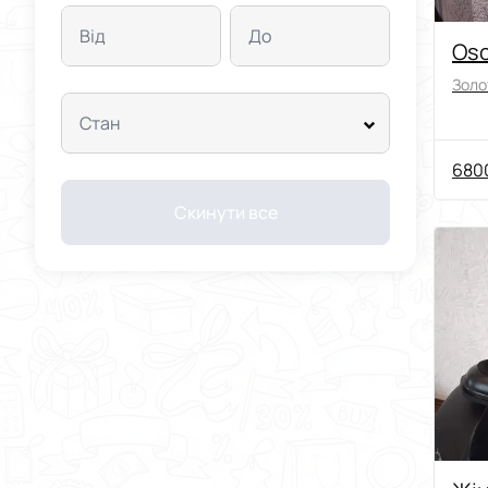
Від
До
Osc
Золо
Стан
6800
Скинути все