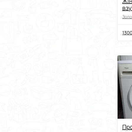
Жін
взу
Золо
1300
Пр