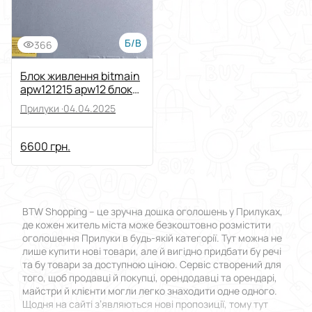
Б/В
366
Блок живлення bitmain
apw121215 apw12 блок
питания для асика asic
Прилуки ·
04.04.2025
psu
6600 грн.
BTW Shopping – це зручна дошка оголошень у Прилуках,
де кожен житель міста може безкоштовно розмістити
оголошення Прилуки в будь-якій категорії. Тут можна не
лише купити нові товари, але й вигідно придбати бу речі
та бу товари за доступною ціною. Сервіс створений для
того, щоб продавці й покупці, орендодавці та орендарі,
майстри й клієнти могли легко знаходити одне одного.
Щодня на сайті з’являються нові пропозиції, тому тут