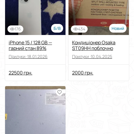
Б/В
Новий
176
434
iPhone 15 / 128 GB —
Кондиціонер Osaka
гарний стан 89%
ST09HH поблочно
Прилуки ·
18.01.2026
Прилуки ·
10.04.2025
22500 грн.
2000 грн.