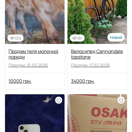
Виберіть групу категорій
Ціна
Від
До
Новий
109
181
Стан
Продам теля молочної
Велосипед Cannondale
породи
topstone
Застосувати
Прилуки ·
15.03.2026
Прилуки ·
17.02.2026
Скинути все
10000 грн.
34000 грн.