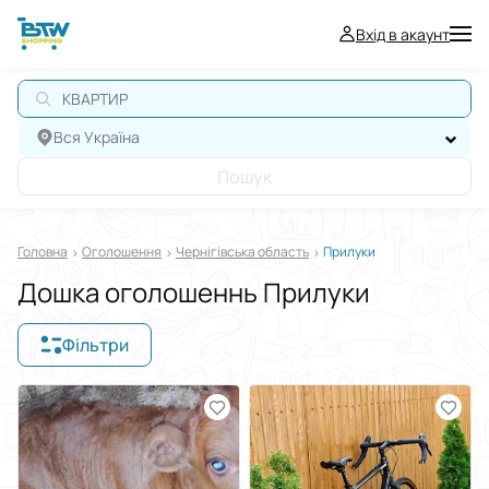
Вхід в акаунт
КВАРТИРА
Вся Україна
Пошук
Головна
Оголошення
Чернігівська область
Прилуки
Дошка оголошеннь Прилуки
Фільтри
Відображати в
$
€
₴
Сортувати за