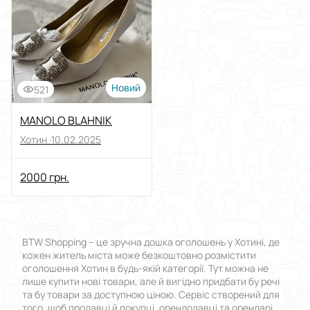
Виберіть групу категорій
Ціна
Від
До
Новий
521
Стан
MANOLO BLAHNIK
Хотин ·
10.02.2025
Застосувати
2000 грн.
Скинути все
BTW Shopping – це зручна дошка оголошень у Хотині, де
кожен житель міста може безкоштовно розмістити
оголошення Хотин в будь-якій категорії. Тут можна не
лише купити нові товари, але й вигідно придбати бу речі
та бу товари за доступною ціною. Сервіс створений для
того, щоб продавці й покупці, орендодавці та орендарі,