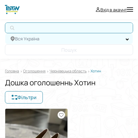
Вхід в акаунт
Вся Україна
Пошук
Головна
Оголошення
Чернівецька область
Хотин
Дошка оголошеннь Хотин
Фільтри
Відображати в
$
€
₴
Сортувати за