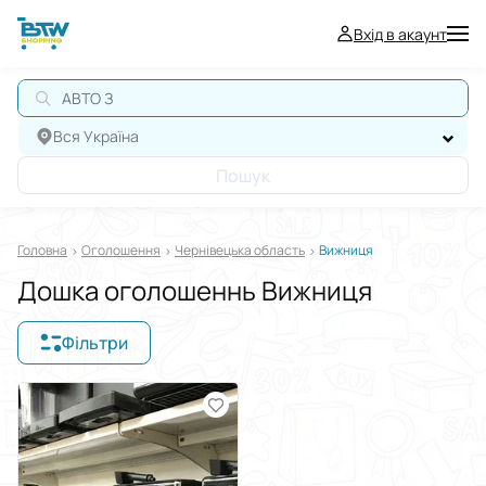
Вхід в акаунт
АВТО З П
Вся Україна
Пошук
Головна
Оголошення
Чернівецька область
Вижниця
Дошка оголошеннь Вижниця
Фільтри
Відображати в
$
€
₴
Сортувати за