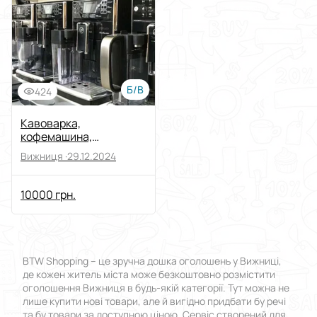
Виберіть групу категорій
Ціна
Від
До
Б/В
424
Стан
Кавоварка,
кофемашина,
кофеварка Saeco
Застосувати
Вижниця ·
29.12.2024
Скинути все
10000 грн.
BTW Shopping – це зручна дошка оголошень у Вижниці,
де кожен житель міста може безкоштовно розмістити
оголошення Вижниця в будь-якій категорії. Тут можна не
лише купити нові товари, але й вигідно придбати бу речі
та бу товари за доступною ціною. Сервіс створений для