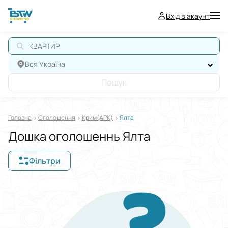
Вхід в акаунт
КВАРТИРА
Вся Україна
Пошук
Головна
Оголошення
Крим(АРК)
Ялта
Дошка оголошеннь Ялта
Фільтри
Відображати в
$
€
₴
Сортувати за