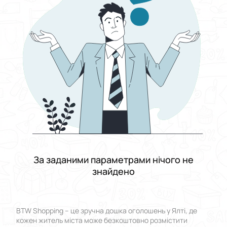
Виберіть групу категорій
Ціна
Від
До
Стан
Застосувати
Скинути все
За заданими параметрами нічого не
знайдено
BTW Shopping – це зручна дошка оголошень у Ялті, де
кожен житель міста може безкоштовно розмістити