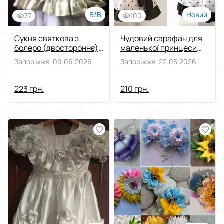
Б/В
Новий
77
100
Сукня святкова з
Чудовий сарафан для
болеро (двостороннє) -
маленької принцеси
вживане
новий
Запоріжжя ·
09.06.2026
Запоріжжя ·
22.05.2026
223 грн.
210 грн.