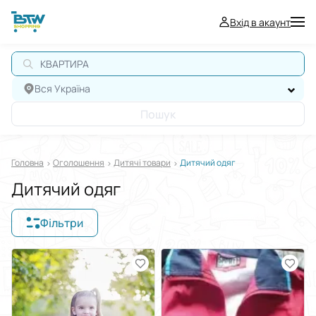
Вхід в акаунт
А
Вся Україна
Пошук
Головна
Оголошення
Дитячі товари
Дитячий одяг
Дитячий одяг
Фільтри
Відображати в
$
€
₴
Сортувати за
Виберіть групу категорій