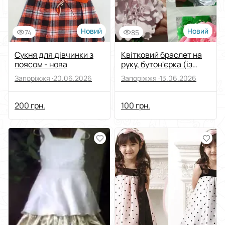
Новий
Новий
74
85
Сукня для дівчинки з
Квітковий браслет на
поясом - нова
руку, бутон'єрка (із
фоамірану)
Запоріжжя ·
20.06.2026
Запоріжжя ·
13.06.2026
200 грн.
100 грн.