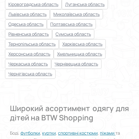
Кіровоградська область
Луганська область
Львівська область
Миколаївська область
Одеська область
Полтавська область
Рівненська область
Сумська область
Тернопільська область
Харківська область
Херсонська область
Хмельницька область
Черкаська область
Чернівецька область
Чернігівська область
Широкий асортимент одягу для
дітей на BTW Shopping
Боді,
футболки
,
куртки
,
спортивні костюми
,
піжами
та