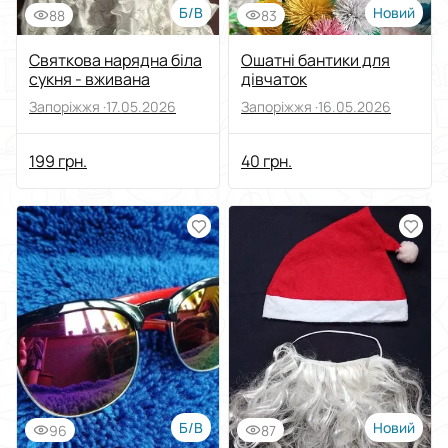
Б/В
Новий
88
83
Святкова нарядна біла
Ошатні бантики для
сукня - вживана
дівчаток
Запоріжжя ·
17.05.2026
Запоріжжя ·
16.05.2026
199 грн.
40 грн.
Б/В
Новий
96
87