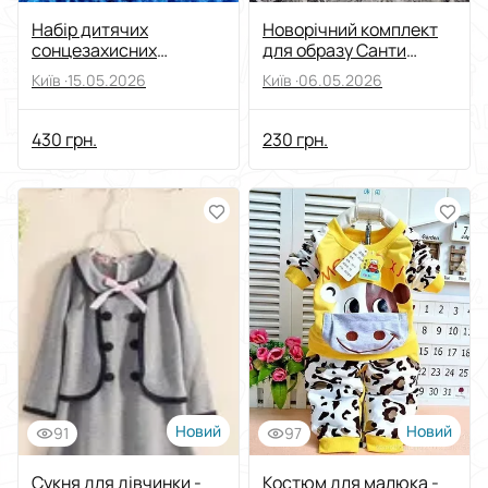
Набiр дитячих
Новорічний комплект
сонцезахисних
для образу Санти
окулярiв
(шапка + борода)
Київ ·
15.05.2026
Київ ·
06.05.2026
430 грн.
230 грн.
Новий
Новий
91
97
Сукня для дівчинки -
Костюм для малюка -