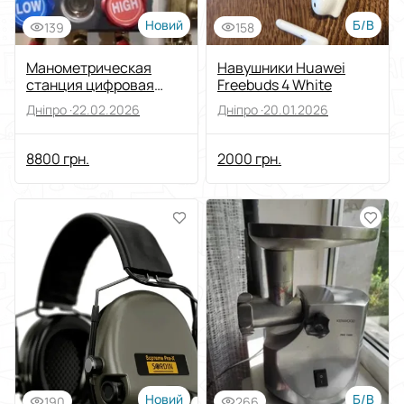
Новий
Б/В
139
158
Манометрическая
Навушники Huawei
станция цифровая
Freebuds 4 White
+щупы, краны,
Дніпро ·
22.02.2026
Дніпро ·
20.01.2026
коннекторы, шланги
8800 грн.
2000 грн.
Новий
Б/В
190
266