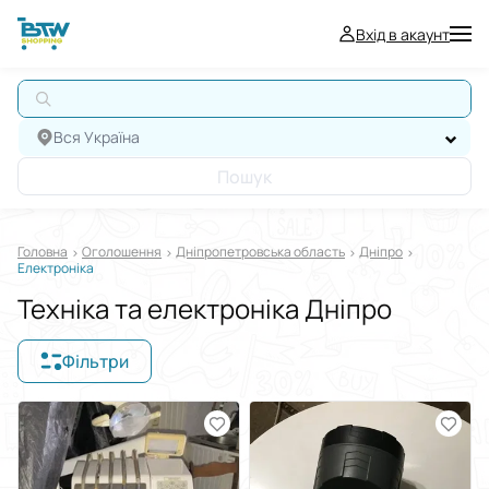
Вхід в акаунт
АВ
Вся Україна
Пошук
Головна
Оголошення
Дніпропетровська область
Дніпро
Електроніка
Техніка та електроніка Дніпро
Фільтри
Відображати в
$
€
₴
Сортувати за