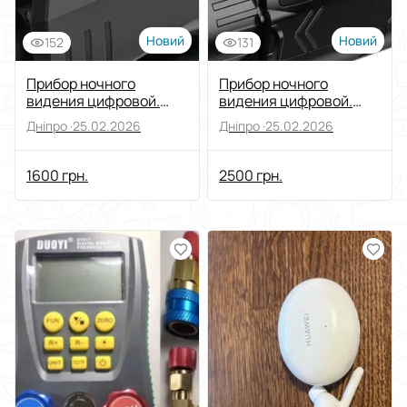
Новий
Новий
152
131
Прибор ночного
Прибор ночного
видения цифровой.
видения цифровой.
Монокуляр
Монокуляр. WiFi
Дніпро ·
25.02.2026
Дніпро ·
25.02.2026
1600 грн.
2500 грн.