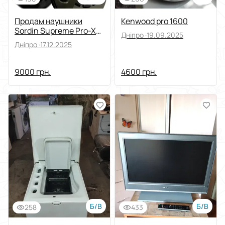
Продам наушники
Kenwood pro 1600
Sordin Supreme Pro-X
Дніпро ·
19.09.2025
Slim.
Дніпро ·
17.12.2025
9000 грн.
4600 грн.
Б/В
Б/В
258
433