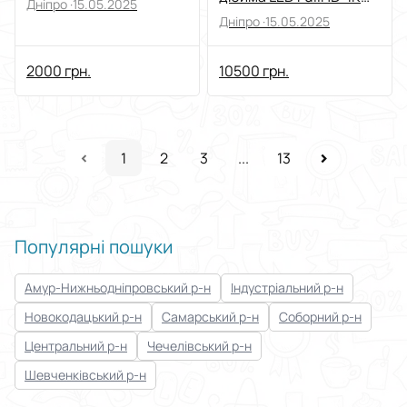
Дніпро ·
15.05.2025
Smart TV Wi-Fi 3D
Дніпро ·
15.05.2025
2000 грн.
10500 грн.
1
2
3
...
13
Популярні пошуки
Амур-Нижньодніпровський р-н
Індустріальний р-н
Новокодацький р-н
Самарський р-н
Соборний р-н
Центральний р-н
Чечелівський р-н
Шевченківський р-н