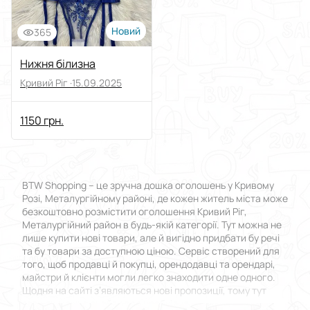
Новий
365
Нижня білизна
Кривий Ріг ·
15.09.2025
1150 грн.
BTW Shopping – це зручна дошка оголошень у Кривому
Розі, Металургійному районі, де кожен житель міста може
безкоштовно розмістити оголошення Кривий Ріг,
Металургійний район в будь-якій категорії. Тут можна не
лише купити нові товари, але й вигідно придбати бу речі
та бу товари за доступною ціною. Сервіс створений для
того, щоб продавці й покупці, орендодавці та орендарі,
майстри й клієнти могли легко знаходити одне одного.
Щодня на сайті з’являються нові пропозиції, тому тут
завжди можна знайти все необхідне.