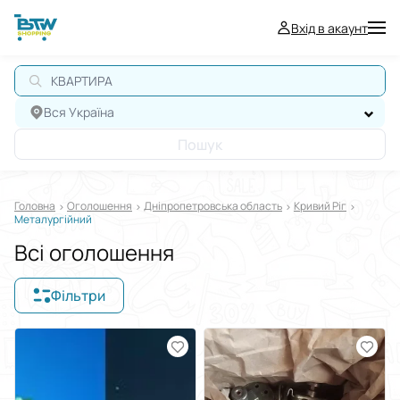
Вхід в акаунт
КВАРТИРА
Вся Україна
Пошук
Головна
Оголошення
Дніпропетровська область
Кривий Ріг
Металургійний
Всі оголошення
Фільтри
Відображати в
$
€
₴
Сортувати за