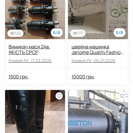
Б/В
Б/В
120
177
Вимикач маси 24в.
швейна машинка
ЯКІСТЬ СРСР
Janome Quality Fashion
7600
Кривий Ріг ·
17.03.2026
Кривий Ріг ·
06.01.2026
1500 грн.
10000 грн.