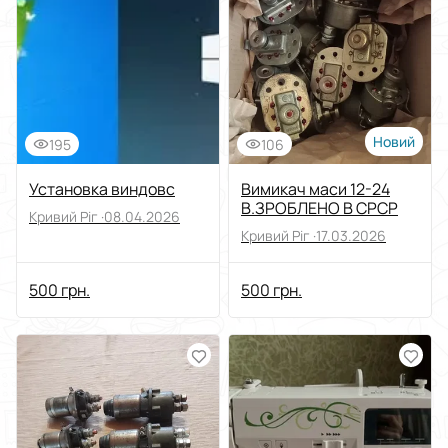
Виберіть групу категорій
Ціна
Від
До
Новий
195
106
Стан
Установка виндовс
Вимикач маси 12-24
В.ЗРОБЛЕНО В СРСР
Кривий Ріг ·
08.04.2026
Застосувати
Кривий Ріг ·
17.03.2026
Скинути все
500 грн.
500 грн.