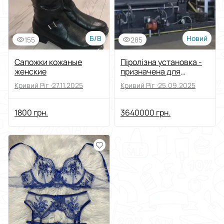
Б/В
Новий
155
285
Сапожки кожаные
Піролізна установка -
женские
призначена для
переробки органічні
Кривий Ріг ·
27.11.2025
Кривий Ріг ·
25.09.2025
відходів
1800 грн.
3640000 грн.