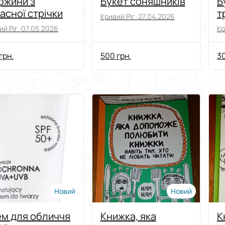
ржини з
Букет соняшників
Б
асної стрічки
т
Кривий Ріг ·
27.04.2026
й Ріг ·
07.05.2026
Кр
грн.
500 грн.
30
Новий
Новий
м для обличчя
Книжка, яка
К