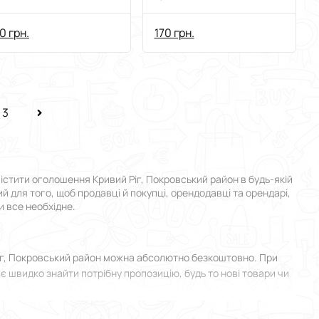
0 грн.
170 грн.
3
істити оголошення Кривий Ріг, Покровський район в будь-якій
ий для того, щоб продавці й покупці, орендодавці та орендарі,
и все необхідне.
Ріг, Покровський район можна абсолютно безкоштовно. При
є швидко знайти потрібну пропозицію, будь то нові товари чи
 у Кривому Розі, Покровському районі й прикріпити