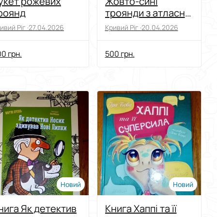
укет рожевих
Жовто-сині
роянд
троянди з атласної
стрічки
ивий Ріг ·
27.04.2026
Кривий Ріг ·
20.04.2026
0 грн.
500 грн.
Новий
Новий
нига Як детектив
Книга Хаппі та її