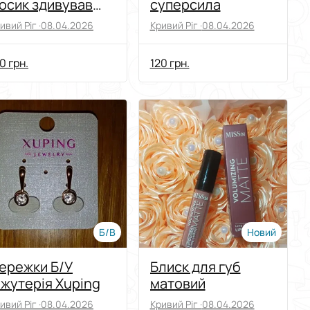
осик здивував
суперсила
ові Липки
ивий Ріг ·
08.04.2026
Кривий Ріг ·
08.04.2026
0 грн.
120 грн.
Б/В
Новий
ережки Б/У
Блиск для губ
іжутерія Xuping
матовий
ивий Ріг ·
08.04.2026
Кривий Ріг ·
08.04.2026