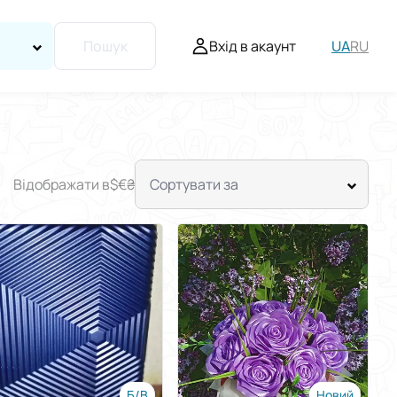
Вхід в акаунт
UA
RU
Пошук
Відображати в
$
€
₴
Сортувати за
Б/В
Новий