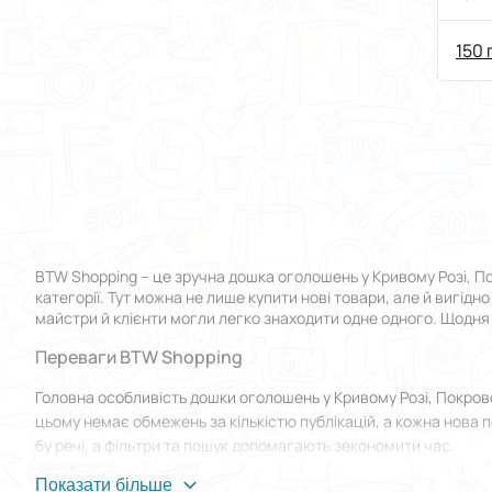
150 
BTW Shopping – це зручна дошка оголошень у Кривому Розі, П
категорії. Тут можна не лише купити нові товари, але й вигідн
майстри й клієнти могли легко знаходити одне одного. Щодня н
Переваги BTW Shopping
Головна особливість дошки оголошень у Кривому Розі, Покров
цьому немає обмежень за кількістю публікацій, а кожна нова 
бу речі, а фільтри та пошук допомагають зекономити час.
Для новачків передбачений розділ FAQ, де детально описані к
Показати більше