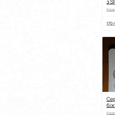
з S
Криви
170 
Сер
біж
Криви