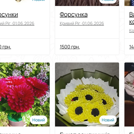
рсунки
Форсунка
В
к
й Ріг ·
01.06.2026
Кривий Ріг ·
01.06.2026
Кр
 грн.
1500 грн.
14
Новий
Новий