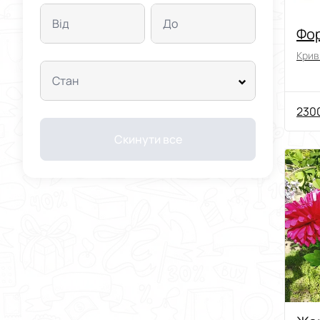
Від
До
Фо
Криви
Стан
2300
Скинути все