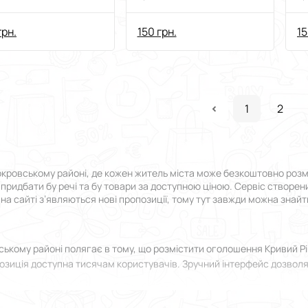
грн.
150 грн.
15
1
2
окровському районі, де кожен житель міста може безкоштовно розм
о придбати бу речі та бу товари за доступною ціною. Сервіс створен
а сайті з’являються нові пропозиції, тому тут завжди можна знайт
ському районі полягає в тому, що розмістити оголошення Кривий 
позиція доступна тисячам користувачів. Зручний інтерфейс дозволя
роки від реєстрації до моменту, коли ви зможете подати оголошення