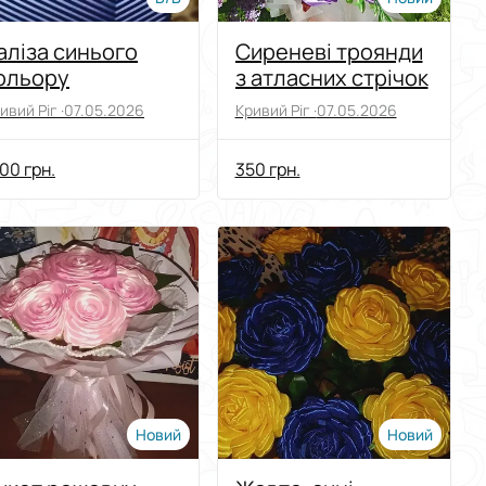
аліза синього
Сиреневі троянди
ольору
з атласних стрічок
ивий Ріг ·
07.05.2026
Кривий Ріг ·
07.05.2026
00 грн.
350 грн.
Новий
Новий