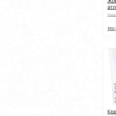
Жо
атл
Криви
350 
Кре