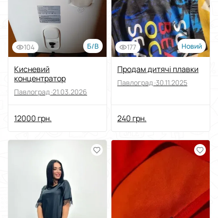
Б/В
Новий
104
177
Кисневий
Продам дитячі плавки
концентратор
Павлоград ·
30.11.2025
Павлоград ·
21.03.2026
12000 грн.
240 грн.