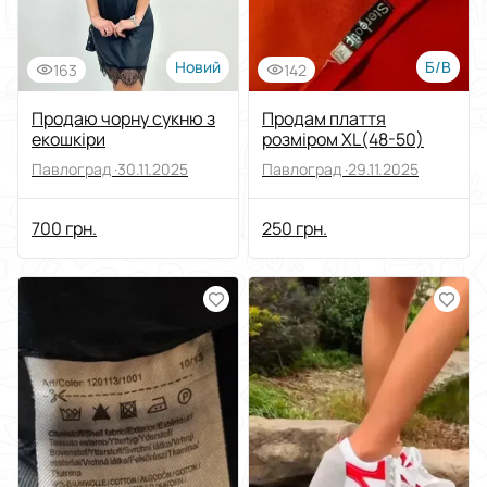
Новий
Б/В
163
142
Продаю чорну сукню з
Продам плаття
екошкіри
розміром XL(48-50)
Павлоград ·
30.11.2025
Павлоград ·
29.11.2025
700 грн.
250 грн.