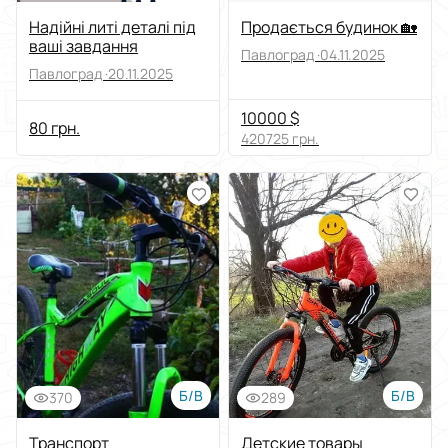
Надійні литі деталі під
Продається будинок 🏡
ваші завдання
Павлоград ·
04.11.2025
Павлоград ·
20.11.2025
10000 $
80 грн.
420725 грн.
Б/В
Б/В
370
289
Транспорт
Детские товары