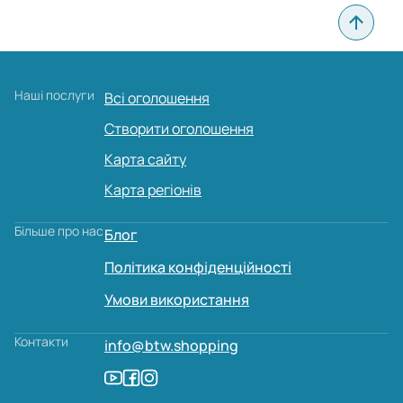
Головна особливість дошки оголошень у Павлограді
полягає в тому, що розмістити оголошення Павлоград
можна абсолютно безкоштовно. При цьому немає
обмежень за кількістю публікацій, а кожна нова позиція
доступна тисячам користувачів. Зручний інтерфейс
Наші послуги
Всі оголошення
дозволяє швидко знайти потрібну пропозицію, будь то
нові товари чи бу речі, а фільтри та пошук допомагають
Створити оголошення
зекономити час.
Карта сайту
Для новачків передбачений розділ FAQ, де детально
Карта регіонів
описані кроки від реєстрації до моменту, коли ви зможете
подати оголошення у Павлограді й прикріпити
Більше про нас
фотографії. Все зроблено максимально просто: навіть ті,
Блог
хто вперше зайшов на сайт, розберуться без зайвих
Політика конфіденційності
питань.
Умови використання
Основні категорії для розміщення
Контакти
info@btw.shopping
BTW Shopping охоплює всі напрями, які затребувані
серед жителів Павлограда. На дошці доступні такі