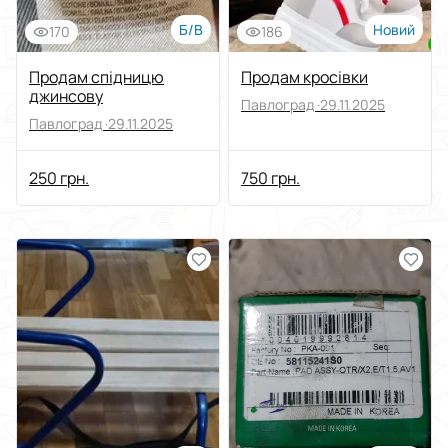
Б/В
Новий
170
186
Продам спідницю
Продам кросівки
джинсову
Павлоград ·
29.11.2025
Павлоград ·
29.11.2025
250 грн.
750 грн.