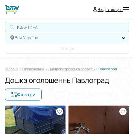
Вхід в акаунт
Вся Україна
Пошук
Головна
Оголошення
Дніпропетровська область
Павлоград
Дошка оголошеннь Павлоград
Фільтри
Відображати в
$
€
₴
Сортувати за