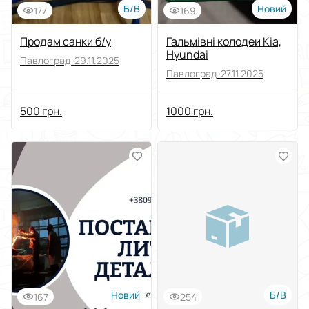
Б/В
Новий
177
169
Продам санки б/у
Гальмівні колодеи Kia,
Hyundai
Павлоград ·
29.11.2025
Павлоград ·
27.11.2025
500 грн.
1000 грн.
Новий
Б/В
167
254