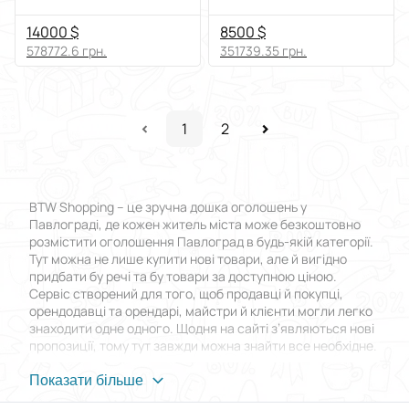
14000 $
8500 $
578772.6 грн.
351739.35 грн.
1
2
BTW Shopping – це зручна дошка оголошень у
Павлограді, де кожен житель міста може безкоштовно
розмістити оголошення Павлоград в будь-якій категорії.
Тут можна не лише купити нові товари, але й вигідно
придбати бу речі та бу товари за доступною ціною.
Сервіс створений для того, щоб продавці й покупці,
орендодавці та орендарі, майстри й клієнти могли легко
знаходити одне одного. Щодня на сайті з’являються нові
пропозиції, тому тут завжди можна знайти все необхідне.
Переваги BTW Shopping
Показати більше