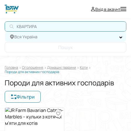
Вхід в акаунт
Вся Україна
Пошук
Головна
Оголошення
Домашні тварини
Коти
Породи для активних господарів
Породи для активних господарів
Фільтри
Відображати в
$
€
₴
Сортувати за