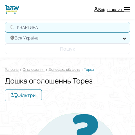
Вхід в акаунт
КВАРТИРА
Вся Україна
Пошук
Головна
Оголошення
Донецька область
Торез
Дошка оголошеннь Торез
Фільтри
Відображати в
$
€
₴
Сортувати за