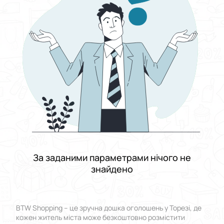
Виберіть групу категорій
Ціна
Від
До
Стан
Застосувати
Скинути все
За заданими параметрами нічого не
знайдено
BTW Shopping – це зручна дошка оголошень у Торезі, де
кожен житель міста може безкоштовно розмістити