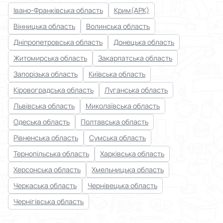
Івано-Франківська область
Крим(АРК)
Вінницька область
Волинська область
Дніпропетровська область
Донецька область
Житомирська область
Закарпатська область
Запорізька область
Київська область
Кіровоградська область
Луганська область
Львівська область
Миколаївська область
Одеська область
Полтавська область
Рівненська область
Сумська область
Тернопільська область
Харківська область
Херсонська область
Хмельницька область
Черкаська область
Чернівецька область
Чернігівська область