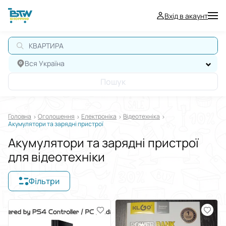
Вхід в акаунт
КВАРТИРА
Вся Україна
Пошук
Головна
Оголошення
Електроніка
Відеотехніка
Акумулятори та зарядні пристрої
Акумулятори та зарядні пристрої
для відеотехніки
Фільтри
Відображати в
$
€
₴