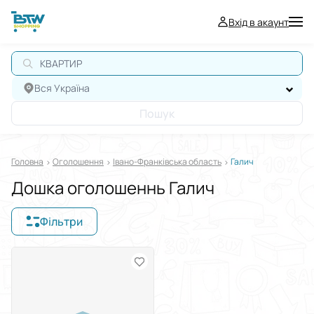
Вхід в акаунт
КВАРТИРА
Вся Україна
Пошук
Головна
Оголошення
Івано-Франківська область
Галич
Дошка оголошеннь Галич
Фільтри
Відображати в
$
€
₴
Сортувати за