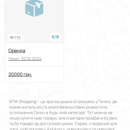
Виберіть групу категорій
Ціна
Від
До
Б/В
735
Стан
Оренда
Галич ·
30.10.2024
Застосувати
20000 грн.
Скинути все
BTW Shopping – це зручна дошка оголошень у Галичі, де
кожен житель міста може безкоштовно розмістити
оголошення Галич в будь-якій категорії. Тут можна не
лише купити нові товари, але й вигідно придбати бу речі
та бу товари за доступною ціною. Сервіс створений для
того, щоб продавці й покупці, орендодавці та орендарі,