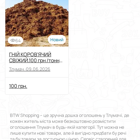
Виберіть групу категорій
Ціна
Від
До
Новий
64
Стан
ГНІЙ КОРОВ'ЯЧИЙ
СВІЖИЙ.100 грн /тонна.
Самовивіз
Застосувати
Тлумач ·
09.06.2026
Скинути все
100 грн.
BTW Shopping – це зручна дошка оголошень у Тлумачі, де
кожен житель міста може безкоштовно розмістити
оголошення Тлумач в будь-якій категорії. Тут можна не
лише купити нові товари, але й вигідно придбати бу речі
та бу товари за доступною ціною. Сервіс створений для