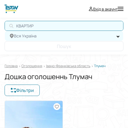
Вхід в акаунт
КВАРТИРА
Вся Україна
Пошук
Головна
Оголошення
Івано-Франківська область
Тлумач
Дошка оголошеннь Тлумач
Фільтри
Відображати в
$
€
₴
Сортувати за