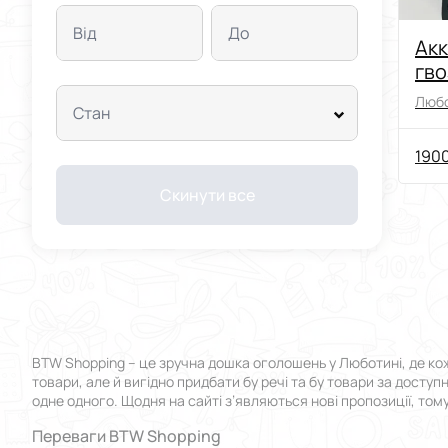
Від
До
Ак
гв
To
Любо
Стан
1900
Скинути все
BTW Shopping – це зручна дошка оголошень у Люботині, де ко
товари, але й вигідно придбати бу речі та бу товари за досту
одне одного. Щодня на сайті з’являються нові пропозиції, том
Переваги BTW Shopping