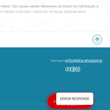
вно. При цьому немає обмежень за кількістю публікацій, а
і товари чи бу речі, а фільтри та пошук допомагають
я у Люботині й прикріпити фотографії. Все зроблено
info@btw.shopping
Контакти
СТВОРИТИ
ERROR RESPONSE
ОГОЛОШЕННЯ