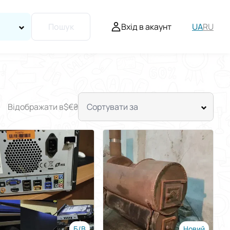
Вхід в акаунт
UA
RU
Пошук
Відображати в
$
€
₴
Сортувати за
Б/В
Новий