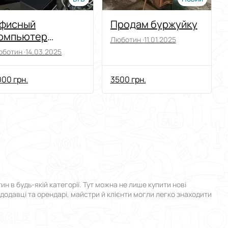
фисный
Продам буржуйку
омпьютер
Люботин ·
11.01.2025
истемный Блок
ботин ·
14.03.2025
indows 10
00 грн.
3500 грн.
в будь-якій категорії. Тут можна не лише купити нові
ндодавці та орендарі, майстри й клієнти могли легко знаходити