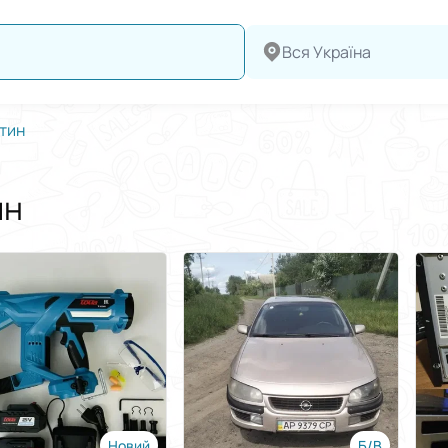
Вся Україна
тин
ин
Новий
Б/В