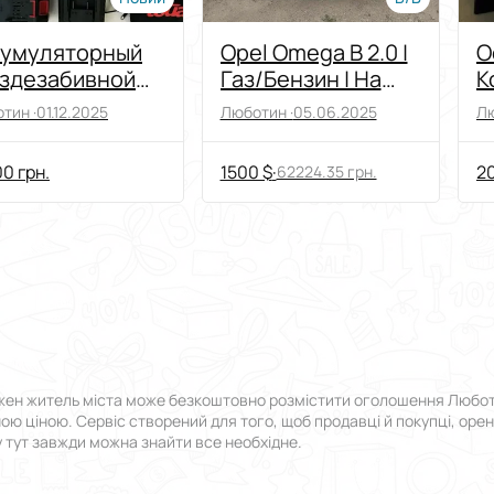
кумуляторный
Opel Omega B 2.0 |
О
оздезабивной
Газ/Бензин | На
К
ua DCCN 40A
ходу | Можливий
С
тин ·
01.12.2025
Люботин ·
05.06.2025
Лю
обмін
W
0 грн.
1500 $
·
20
62224.35 грн.
жен житель міста може безкоштовно розмістити оголошення Люботин 
пною ціною. Сервіс створений для того, щоб продавці й покупці, оре
у тут завжди можна знайти все необхідне.