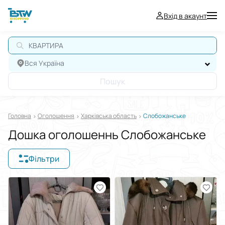
Вхід в акаунт
КВАРТИРА
Вся Україна
Пошук
Головна
Оголошення
Харківська область
Слобожанське
Дошка оголошеннь Слобожанське
Фільтри
Відображати в
$
€
₴
Сортувати за