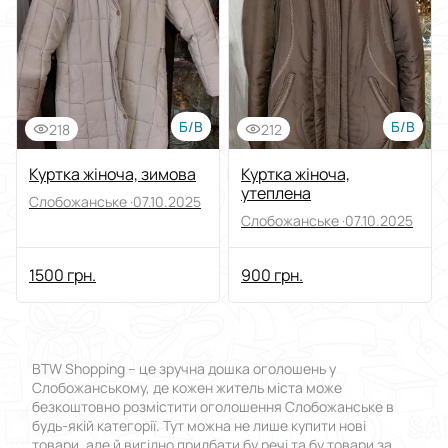
Виберіть групу категорій
Ціна
Від
До
Б/В
Б/В
218
212
Стан
Куртка жіноча, зимова
Куртка жіноча,
утеплена
Слобожанське ·
07.10.2025
Застосувати
Слобожанське ·
07.10.2025
Скинути все
1500 грн.
900 грн.
BTW Shopping – це зручна дошка оголошень у
Слобожанському, де кожен житель міста може
безкоштовно розмістити оголошення Слобожанське в
будь-якій категорії. Тут можна не лише купити нові
товари, але й вигідно придбати бу речі та бу товари за