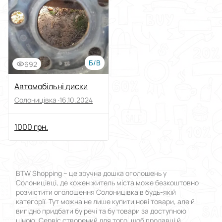
Виберіть групу категорій
Ціна
Від
До
Б/В
692
Стан
Автомобільні диски
Солоницівка ·
16.10.2024
Застосувати
1000 грн.
Скинути все
BTW Shopping – це зручна дошка оголошень у
Солоницівці, де кожен житель міста може безкоштовно
розмістити оголошення Солоницівка в будь-якій
категорії. Тут можна не лише купити нові товари, але й
вигідно придбати бу речі та бу товари за доступною
ціною. Сервіс створений для того, щоб продавці й