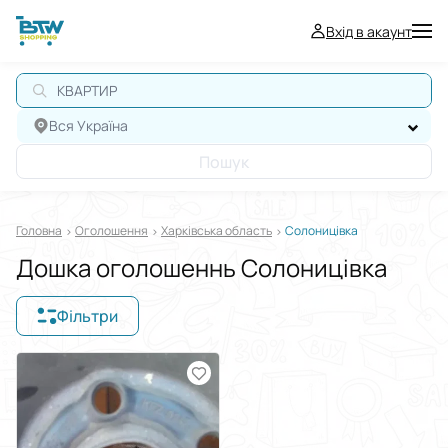
Вхід в акаунт
КВАРТИРА
Вся Україна
Пошук
Головна
Оголошення
Харківська область
Солоницівка
Дошка оголошеннь Солоницівка
Фільтри
Відображати в
$
€
₴
Сортувати за