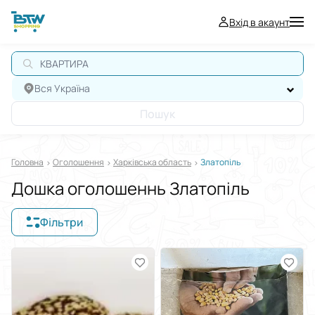
Вхід в акаунт
Вся Україна
Пошук
Головна
Оголошення
Харківська область
Златопіль
Дошка оголошеннь Златопіль
Фільтри
Відображати в
$
€
₴
Сортувати за