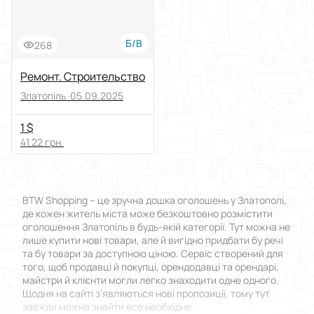
Б/В
268
Ремонт. Строительство
Златопіль ·
05.09.2025
1 $
41.22 грн.
BTW Shopping – це зручна дошка оголошень у Златополі,
де кожен житель міста може безкоштовно розмістити
оголошення Златопіль в будь-якій категорії. Тут можна не
лише купити нові товари, але й вигідно придбати бу речі
та бу товари за доступною ціною. Сервіс створений для
того, щоб продавці й покупці, орендодавці та орендарі,
майстри й клієнти могли легко знаходити одне одного.
Щодня на сайті з’являються нові пропозиції, тому тут
завжди можна знайти все необхідне.