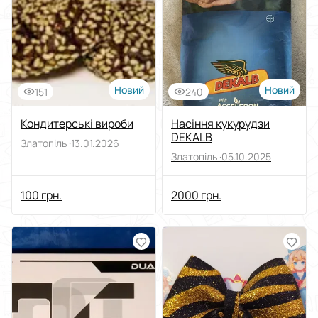
Виберіть групу категорій
Ціна
Від
До
Новий
Новий
151
240
Стан
Кондитерські вироби
Насіння кукурудзи
DEKALB
Златопіль ·
13.01.2026
Застосувати
Златопіль ·
05.10.2025
Скинути все
100 грн.
2000 грн.