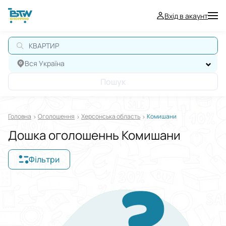
Вхід в акаунт
КВАРТИРА
Вся Україна
Пошук
Головна
Оголошення
Херсонська область
Комишани
Дошка оголошеннь Комишани
Фільтри
Відображати в
$
€
₴
Сортувати за