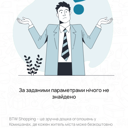
Виберіть групу категорій
Ціна
Від
До
Стан
Застосувати
Скинути все
За заданими параметрами нічого не
знайдено
BTW Shopping – це зручна дошка оголошень у
Комишанах, де кожен житель міста може безкоштовно