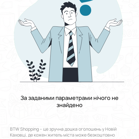
Виберіть групу категорій
Ціна
Від
До
Стан
Застосувати
Скинути все
За заданими параметрами нічого не
знайдено
BTW Shopping – це зручна дошка оголошень у Новій
Каховці, де кожен житель міста може безкоштовно