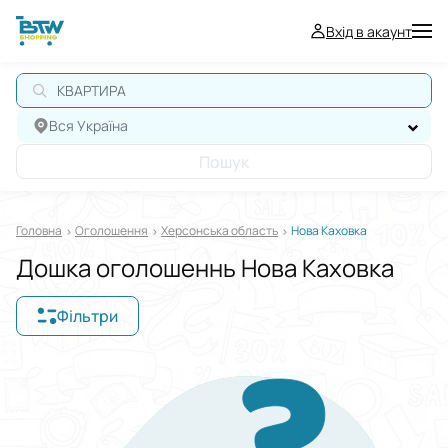
Вхід в акаунт
КВАРТИРА
Вся Україна
Пошук
Головна
Оголошення
Херсонська область
Нова Каховка
Дошка оголошеннь Нова Каховка
Фільтри
Відображати в
$
€
₴
Сортувати за