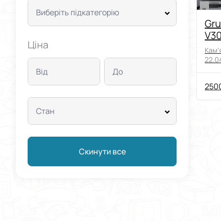
Виберіть підкатегорію
Gru
V30
Ціна
а р
Кам'
22.0
Від
До
2500
Стан
Скинути все