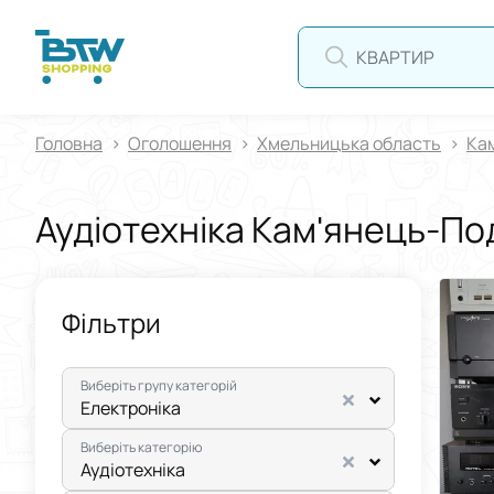
КВАРТИРА
Головна
Оголошення
Хмельницька область
Ка
Аудіотехніка Кам'янець-По
Фільтри
Виберіть групу категорій
Електроніка
Виберіть категорію
Аудіотехніка