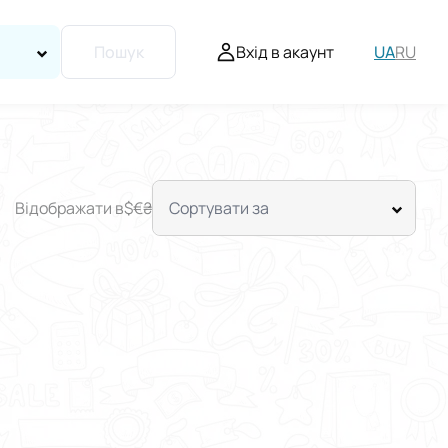
Вхід в акаунт
UA
RU
Пошук
Відображати в
$
€
₴
Сортувати за