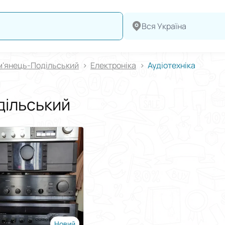
Вся Україна
м'янець-Подільський
Електроніка
Аудіотехніка
дільський
Новий