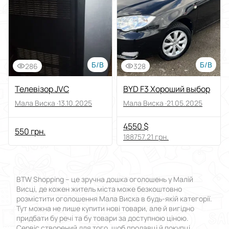
Виберіть групу категорій
Ціна
Від
До
Б/В
Б/В
286
328
Стан
Телевізор JVC
BYD F3 Хороший выбор
Мала Виска ·
13.10.2025
Мала Виска ·
21.05.2025
Застосувати
4550 $
550 грн.
Скинути все
188757.21 грн.
BTW Shopping – це зручна дошка оголошень у Малій
Висці, де кожен житель міста може безкоштовно
розмістити оголошення Мала Виска в будь-якій категорії.
Тут можна не лише купити нові товари, але й вигідно
придбати бу речі та бу товари за доступною ціною.
Сервіс створений для того, щоб продавці й покупці,