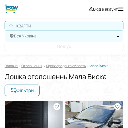
Вхід в акаунт
КВАРТИР
Вся Україна
Пошук
Головна
Оголошення
Кіровоградська область
Мала Виска
Дошка оголошеннь Мала Виска
Фільтри
Відображати в
$
€
₴
Сортувати за