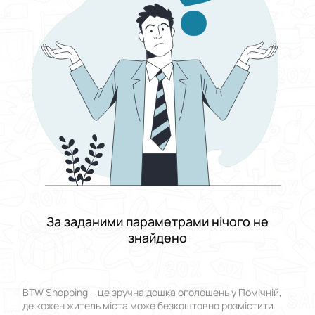
Виберіть групу категорій
Ціна
Від
До
Стан
Застосувати
Скинути все
За заданими параметрами нічого не
знайдено
BTW Shopping – це зручна дошка оголошень у Помічній,
де кожен житель міста може безкоштовно розмістити