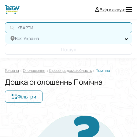
Вхід в акаунт
КВАРТИР
Вся Україна
Пошук
Головна
Оголошення
Кіровоградська область
Помічна
Дошка оголошеннь Помічна
Фільтри
Відображати в
$
€
₴
Сортувати за