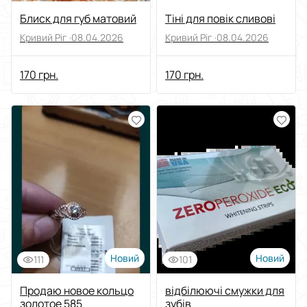
Блиск для губ матовий
Тіні для повік сливові
Кривий Ріг ·
08.04.2026
Кривий Ріг ·
08.04.2026
170 грн.
170 грн.
Новий
Новий
111
101
Продаю новое кольцо
відбілюючі смужки для
золотое 585
зубів