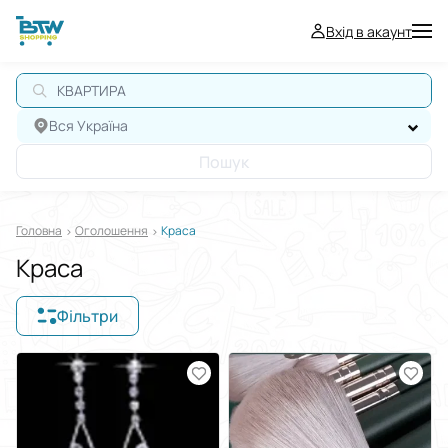
Вхід в акаунт
Вся Україна
Пошук
Головна
Оголошення
Краса
Краса
Фільтри
Відображати в
$
€
₴
Сортувати за
Виберіть групу категорій