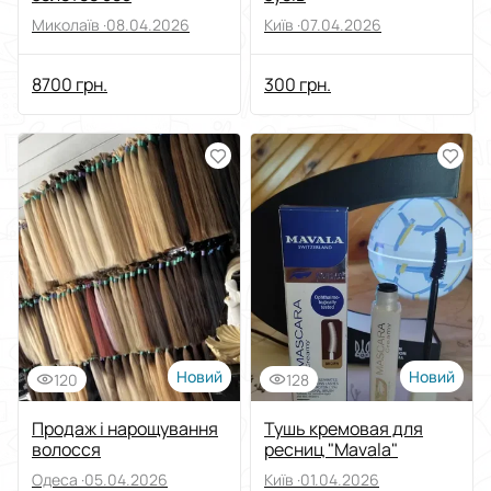
Миколаїв ·
08.04.2026
Київ ·
07.04.2026
8700 грн.
300 грн.
Новий
Новий
120
128
Продаж і нарощування
Тушь кремовая для
волосся
ресниц "Mavala"
Одеса ·
05.04.2026
Київ ·
01.04.2026