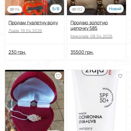
Б/В
Новий
114
132
Продам туалетну воду
Продаю золотую
цепочку 585
Львів ·
19.04.2026
Миколаїв ·
08.04.2026
230 грн.
35500 грн.