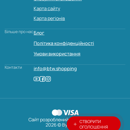
Карта сайту
Карта регіонів
Більше про нас
Блог
Політика конфіденційності
Умови використання
Контакти
info@btw.shopping
Сайт розроблений:
AVADA
MEDIA
СТВОРИТИ
2026 © ByTheWay
ОГОЛОШЕННЯ