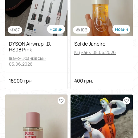
Новий
Новий
87
106
DYSON Airwrap I.D.
Sol de Janeiro
HS08 Pink
Кіцмань ·
08.05.2026
Івано-Франківськ ·
03.06.2026
18900 грн.
400 грн.