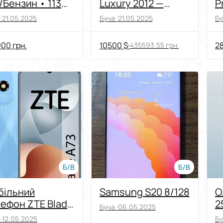
/Бензин • 113
Luxury 2012 —
P
. км • Обмін
новий двигун,
м
·
21.05.2025
Буча ·
21.05.2025
Бу
жливий
багате оснащення,
сервіс
00 грн.
10500 $
·
2
435593.55 грн.
обслуговування
Б/В
Б/В
більний
Samsung S20 8/128
О
ефон ZTE Blade
2
Буча ·
06.05.2025
 4/128GB Blue,
·
12.05.2025
Бу