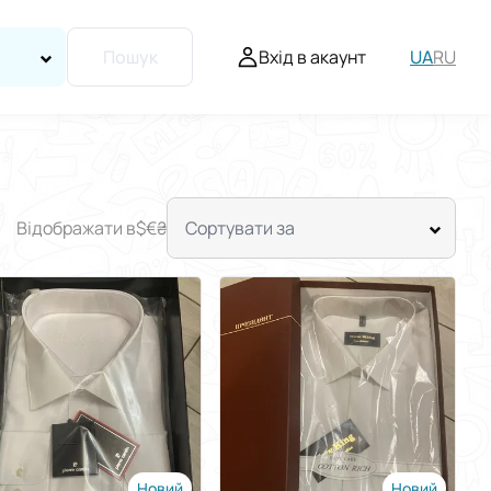
Вхід в акаунт
UA
RU
Пошук
Відображати в
$
€
₴
Сортувати за
Новий
Новий