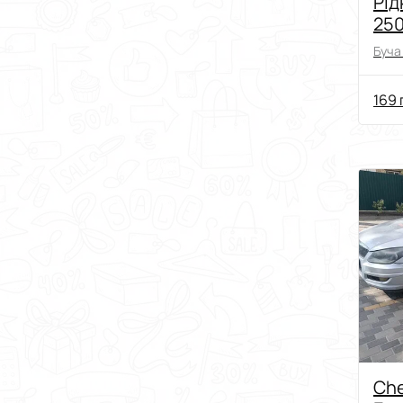
Рід
250
кол
Буча 
169 
Che