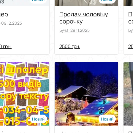
лер
Продам чоловічу
П
сорочку
с
·
09.12.2025
Буча ·
29.11.2025
Бу
 грн.
2500 грн.
25
Новий
Новий