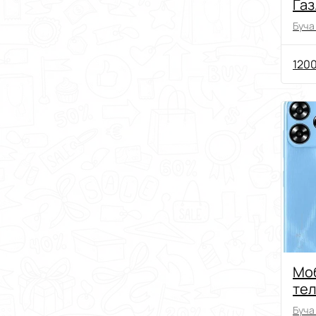
Газ
тис
Буча 
мо
1200
Мо
тел
A73
Буча 