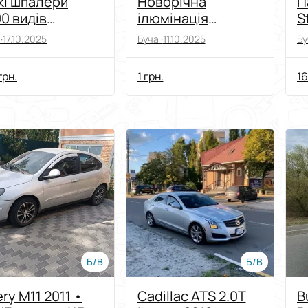
кі шпалери
Новорічна
П
0 видів
ілюмінація
S
ьорів текстур
гірляндами,
·
17.10.2025
Буча ·
11.10.2025
Бу
монтаж гірлянд!
грн.
1 грн.
16
Б/В
Б/В
ry M11 2011 •
Cadillac ATS 2.0T
B