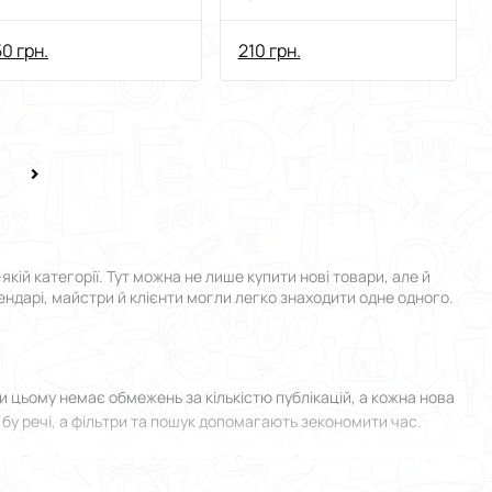
0 грн.
210 грн.
ій категорії. Тут можна не лише купити нові товари, але й
рендарі, майстри й клієнти могли легко знаходити одне одного.
 цьому немає обмежень за кількістю публікацій, а кожна нова
 бу речі, а фільтри та пошук допомагають зекономити час.
я у Бучі й прикріпити фотографії. Все зроблено максимально