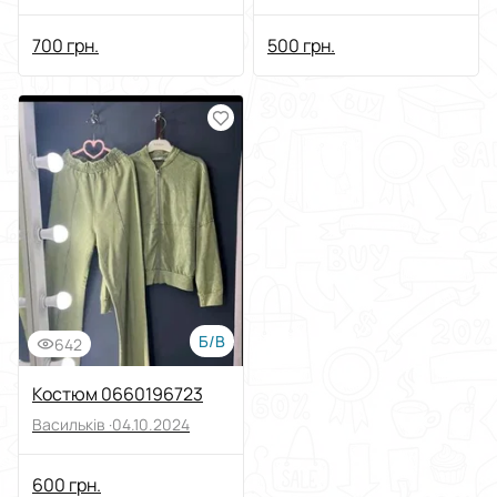
700 грн.
500 грн.
Б/В
642
Костюм 0660196723
Васильків ·
04.10.2024
600 грн.