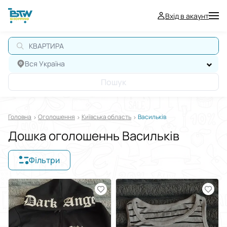
Вхід в акаунт
Вся Україна
Пошук
Головна
Оголошення
Київська область
Васильків
Дошка оголошеннь Васильків
Фільтри
Відображати в
$
€
₴
Сортувати за