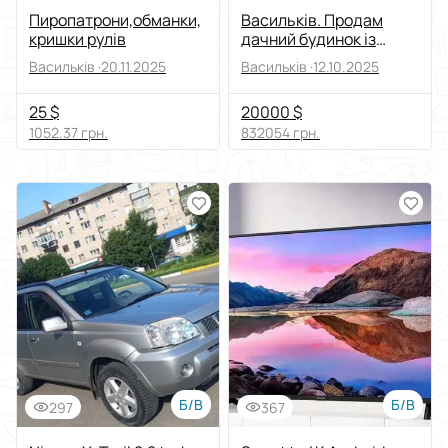
Пиропатрони,обманки,
Васильків. Продам
кришки рулів
дачний будинок із
земельною ділянкою.
Васильків ·
20.11.2025
Васильків ·
12.10.2025
25 $
20000 $
1052.37 грн.
832054 грн.
Б/В
Б/В
297
367