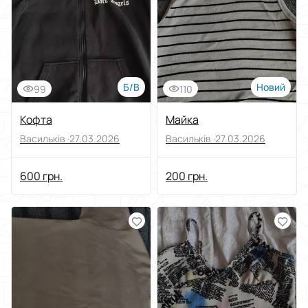
Виберіть групу категорій
Ціна
Від
До
Б/В
Новий
99
110
Стан
Кофта
Майка
Васильків ·
27.03.2026
Васильків ·
27.03.2026
Застосувати
600 грн.
200 грн.
Скинути все