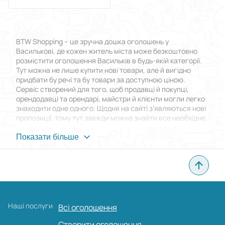
BTW Shopping – це зручна дошка оголошень у
Василькові, де кожен житель міста може безкоштовно
розмістити оголошення Васильків в будь-якій категорії.
Тут можна не лише купити нові товари, але й вигідно
придбати бу речі та бу товари за доступною ціною.
Сервіс створений для того, щоб продавці й покупці,
орендодавці та орендарі, майстри й клієнти могли легко
знаходити одне одного. Щодня на сайті з’являються нові
пропозиції, тому тут завжди можна знайти все необхідне.
Переваги BTW Shopping
Показати більше
Головна особливість дошки оголошень у Василькові
полягає в тому, що розмістити оголошення Васильків
можна абсолютно безкоштовно. При цьому немає
обмежень за кількістю публікацій, а кожна нова позиція
доступна тисячам користувачів. Зручний інтерфейс
Наші послуги
Всі оголошення
дозволяє швидко знайти потрібну пропозицію, будь то
нові товари чи бу речі, а фільтри та пошук допомагають
Створити оголошення