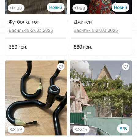
Новий
Новий
100
98
Футболка топ
Джинси
Васильків ·
27.03.2026
Васильків ·
27.03.2026
350 грн.
880 грн.
Б/В
169
234