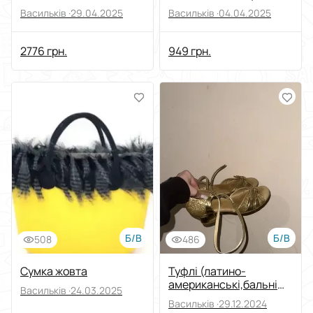
studio al 2311
32gb
Васильків ·
29.04.2025
Васильків ·
04.04.2025
2776 грн.
949 грн.
Б/В
Б/В
508
486
Сумка жовта
Туфлі (латино-
американські,бальні
Васильків ·
24.03.2025
танці)
Васильків ·
29.12.2024