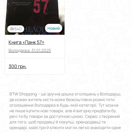
Новий
540
Книга «Панк 57»
Володарка ·
31.01.2025
300 грн.
BTW Shopping – це зручна дошка оголошень у Володарці,
де кожен житель міста може безкоштовно розмістити
оголошення Володарка в будь-якій категорії. Тут можна
не лише купити нові товари, але й вигідно придбати бу
речі та бу товари за доступною ціною. Сервіс створений
для того, щоб продавці й покупці, орендодавці та
орендарі, майстри й клієнти могли легко знаходити одне