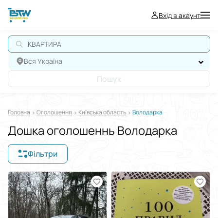
Вхід в акаунт
Вся Україна
Пошук
Головна
Оголошення
Київська область
Володарка
Дошка оголошеннь Володарка
Фільтри
Відображати в
$
€
₴
Сортувати за