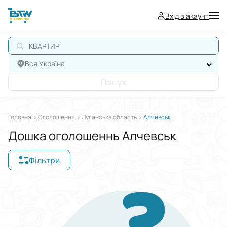
Вхід в акаунт
КВАРТИР
Вся Україна
Пошук
Головна
Оголошення
Луганська область
Алчевськ
Дошка оголошеннь Алчевськ
Фільтри
Відображати в
$
€
₴
Сортувати за