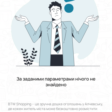
Виберіть групу категорій
Ціна
Від
До
Стан
Застосувати
Скинути все
За заданими параметрами нічого не
знайдено
BTW Shopping – це зручна дошка оголошень у Алчевську,
де кожен житель міста може безкоштовно розмістити