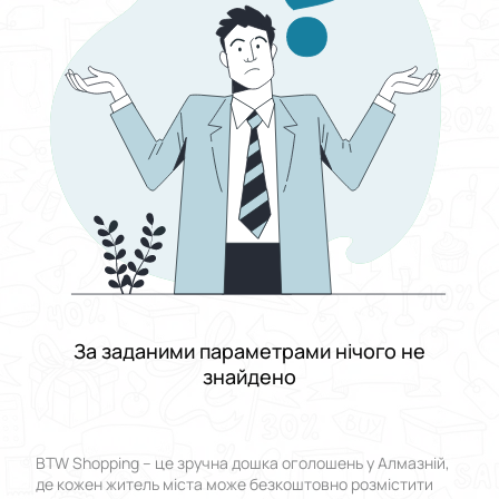
Виберіть групу категорій
Ціна
Від
До
Стан
Застосувати
Скинути все
За заданими параметрами нічого не
знайдено
BTW Shopping – це зручна дошка оголошень у Алмазній,
де кожен житель міста може безкоштовно розмістити