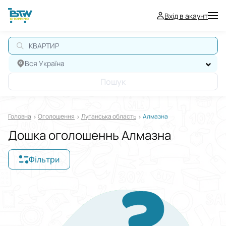
Вхід в акаунт
КВАРТИРА
Вся Україна
Пошук
Головна
Оголошення
Луганська область
Алмазна
Дошка оголошеннь Алмазна
Фільтри
Відображати в
$
€
₴
Сортувати за